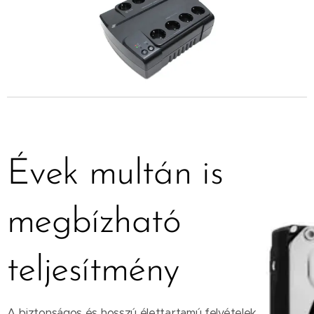
Évek multán is
megbízható
teljesítmény
A biztonságos és hosszú élettartamú felvételek