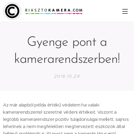
Gyenge pont a
kamerarendszerben!
2016.10.29
Az már alapból példa értékű védelem ha valaki
kamerarendszerrel szeretné védeni értékeit. Viszont a
legtöbb kamerarendszer pozitív tulajdonságai mellett, sajnos
lehetnek a nem megfelelően megtervezett eszközök által
fellépő problémák is. Itt most nem a kamerák típusairól,