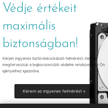
Védje értékeit
maximális
biztonságban!
Kérjen ingyenes betöréskockázati felmérést, mellyel
megtervezzük a legkorszerübb védelmi rendszert, az Ön
igényeihez igazodva.
Kérem az ingyenes felmérést »