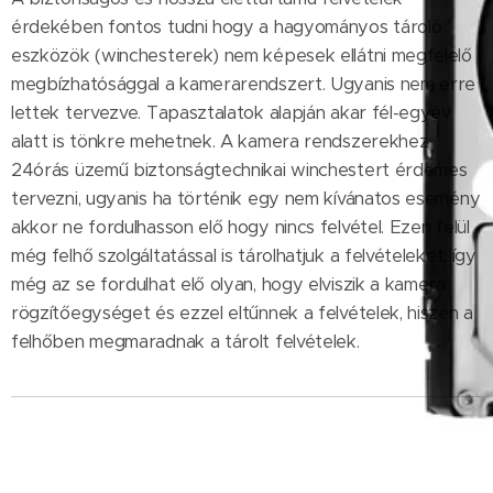
érdekében fontos tudni hogy a hagyományos tároló
eszközök (winchesterek) nem képesek ellátni megfelelő
megbízhatósággal a kamerarendszert. Ugyanis nem erre
lettek tervezve. Tapasztalatok alapján akar fél-egyév
alatt is tönkre mehetnek. A kamera rendszerekhez
24órás üzemű biztonságtechnikai winchestert érdemes
tervezni, ugyanis ha történik egy nem kívánatos esemény
akkor ne fordulhasson elő hogy nincs felvétel. Ezen felül
még felhő szolgáltatással is tárolhatjuk a felvételeket, így
még az se fordulhat elő olyan, hogy elviszik a kamera
rögzítőegységet és ezzel eltűnnek a felvételek, hiszen a
felhőben megmaradnak a tárolt felvételek.