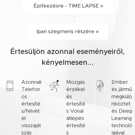
Építkezésre - TIME LAPSE »
Ipari szegmens részére »
Értesüljön azonnal eseményeiről,
kényelmesen...
Azonnali
Mozgás
Ember
Telefon
érzékel
és jármű
os
és
megkülö
értesíté
értesíté
nböztet
s/felvét
s Vonal
és Deep
el
átlépés
Learning
visszaját
értesíté
technoló
szás
s
giával