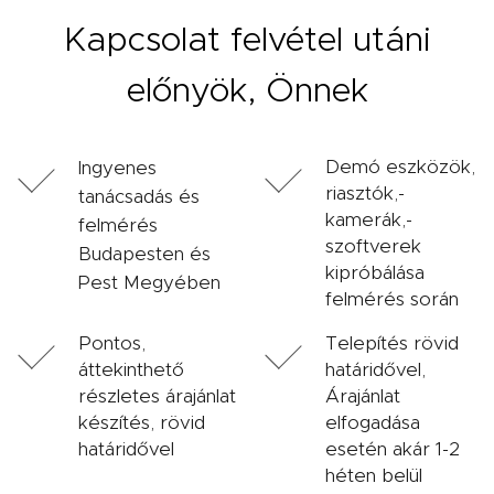
Kapcsolat felvétel utáni
előnyök, Önnek
Demó eszközök,
Ingyenes
riasztók,-
tanácsadás és
kamerák,-
felmérés
szoftverek
Budapesten és
kipróbálása
Pest Megyében
felmérés során
Pontos,
Telepítés rövid
áttekinthető
határidővel,
részletes árajánlat
Árajánlat
készítés, rövid
elfogadása
határidővel
esetén akár 1-2
héten belül