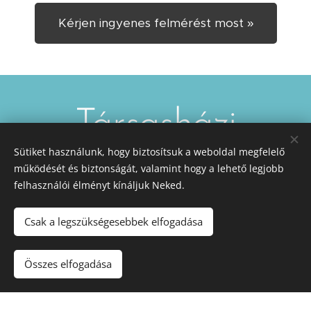
Kérjen ingyenes felmérést most »
Társasházi
Sütiket használunk, hogy biztosítsuk a weboldal megfelelő
kamerarendszerek
működését és biztonságát, valamint hogy a lehető legjobb
felhasználói élményt kínáljuk Neked.
Telepítése, üzemeltetése, karbantartása,
Csak a legszükségesebbek elfogadása
GDPR készítése
Összes elfogadása