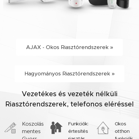
AJAX - Okos Riasztórendszerek »
Hagyományos Riasztórendszerek »
Vezetékes és vezeték nélküli
Riasztórendszerek, telefonos eléréssel
Koszolás
Funkciók:
Okos
mentes
értesítés
otthon
Gyors
riasztás
funkciók,