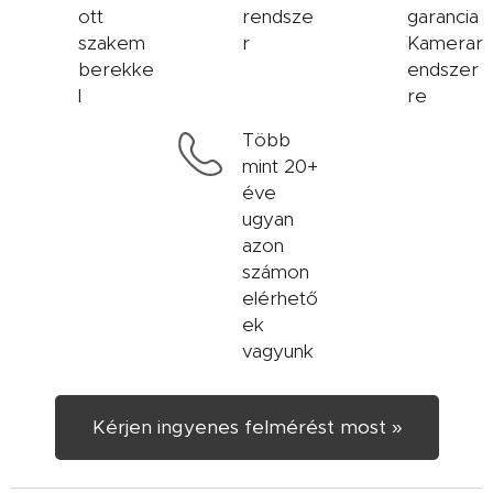
ott
rendsze
garancia
szakem
r
Kamerar
berekke
endszer
l
re
Több
mint 20+
éve
ugyan
azon
számon
elérhető
ek
vagyunk
Kérjen ingyenes felmérést most »