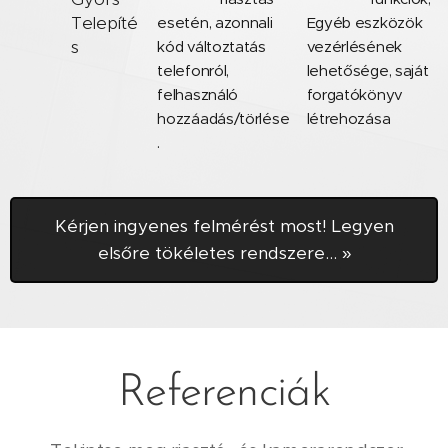
Telepíté
esetén, azonnali
Egyéb eszközök
s
kód változtatás
vezérlésének
telefonról,
lehetősége, saját
felhasználó
forgatókönyv
hozzáadás/törlése
létrehozása
.
Kérjen ingyenes felmérést most! Legyen
elsőre tökéletes rendszere... »
Referenciák