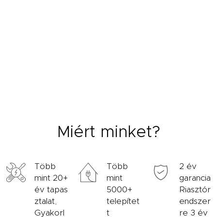
Miért minket?
Több
Több
2 év
mint 20+
mint
garancia
év tapas
5000+
Riasztór
ztalat,
telepítet
endszer
Gyakorl
t
re 3 év